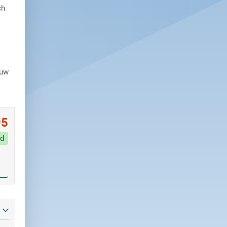
ch
 uw
95
d