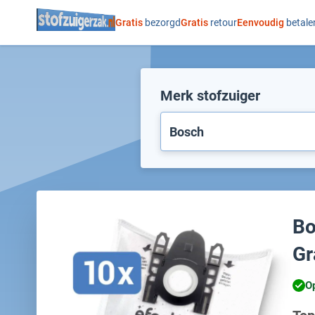
Ga naar de inhoud
Gratis
bezorgd
Gratis
retour
Eenvoudig
betale
Merk stofzuiger
Bo
Gr
O