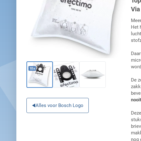
Top
Via
Meer
Het 
luch
stofz
Daar
micr
word
De z
zakk
beve
nooi
Alles voor Bosch Logo
Deze
stuk
brie
makk
nog o