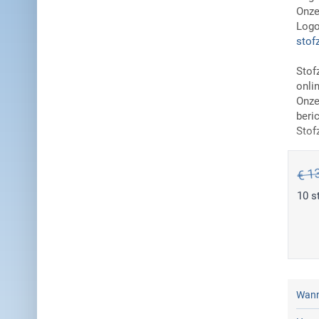
Onze
Logo
stof
Stof
onli
Onze
beri
Stof
€ 1
10 s
Wann