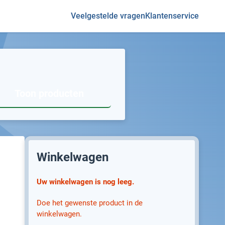
Veelgestelde vragen
Klantenservice
Toon producten
Winkelwagen
Uw winkelwagen is nog leeg.
Doe het gewenste product in de
winkelwagen.