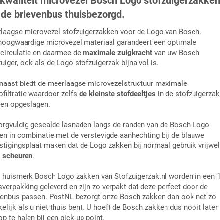
kwaliteit microvezel Bosch
Logo stofzuiger
zakken
 de brievenbus thuisbezorgd.
laagse microvezel stofzuigerzakken voor de Logo van Bosch.
hoogwaardige microvezel materiaal garandeert een optimale
tcirculatie en daarmee de
maximale zuigkracht
van uw Bosch
uiger, ook als de Logo stofzuigerzak bijna vol is.
naast biedt de meerlaagse microvezelstructuur maximale
ofiltratie waardoor zelfs
de kleinste stofdeeltjes
in de stofzuigerzak
en opgeslagen.
orgvuldig gesealde lasnaden langs de randen van de Bosch Logo
en in combinatie met de verstevigde aanhechting bij de blauwe
stigingsplaat maken dat de Logo zakken bij normaal gebruik vrijwel
t scheuren
.
 huismerk Bosch Logo zakken van Stofzuigerzak.nl worden in een 1
sverpakking geleverd en zijn zo verpakt dat deze perfect door de
venbus passen. PostNL bezorgt onze Bosch zakken dan ook net zo
elijk als u niet thuis bent. U hoeft de Bosch zakken dus nooit later
p te halen bij een pick-up point.