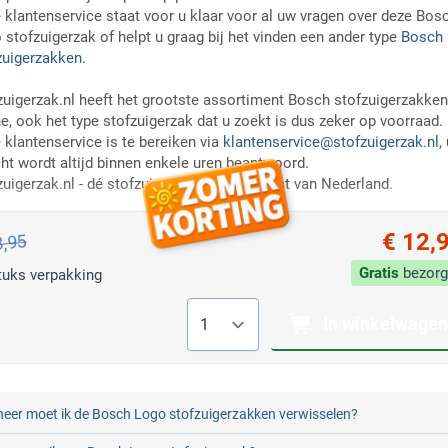
 klantenservice staat voor u klaar voor al uw vragen over deze Bos
 stofzuigerzak of helpt u graag bij het vinden een ander type
Bosch
zuigerzakken
.
zuigerzak.nl heeft het grootste assortiment Bosch stofzuigerzakken
ne, ook het type stofzuigerzak dat u zoekt is dus zeker op voorraad.
 klantenservice is te bereiken via
klantenservice@stofzuigerzak.nl
,
cht wordt altijd binnen enkele uren beantwoord.
zuigerzak.nl - dé stofzuigerzakken specialist van Nederland.
€ 12,
3,95
Gratis
bezorg
tuks verpakking
Aantal
In winkelwagen
eer moet ik de Bosch Logo stofzuigerzakken verwisselen?