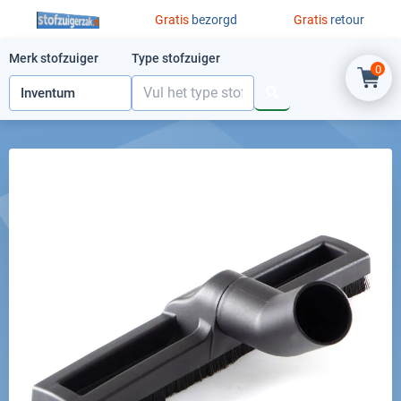
Ga naar de inhoud
Gratis
bezorgd
Gratis
retour
Merk stofzuiger
Type stofzuiger
0