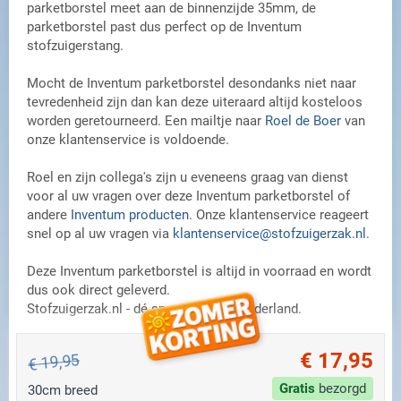
parketborstel meet aan de binnenzijde 35mm, de
parketborstel past dus perfect op de Inventum
stofzuigerstang.
Mocht de Inventum parketborstel desondanks niet naar
tevredenheid zijn dan kan deze uiteraard altijd kosteloos
worden geretourneerd. Een mailtje naar
Roel de Boer
van
onze klantenservice is voldoende.
Roel en zijn collega's zijn u eveneens graag van dienst
voor al uw vragen over deze Inventum parketborstel of
andere
Inventum producten
. Onze klantenservice reageert
snel op al uw vragen via
klantenservice@stofzuigerzak.nl
.
Deze Inventum parketborstel is altijd in voorraad en wordt
dus ook direct geleverd.
Stofzuigerzak.nl - dé specialist van Nederland.
€ 17,95
€ 19,95
Gratis
bezorgd
30cm breed