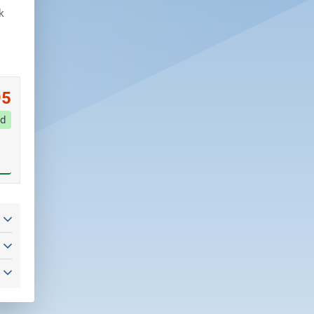
k
95
d