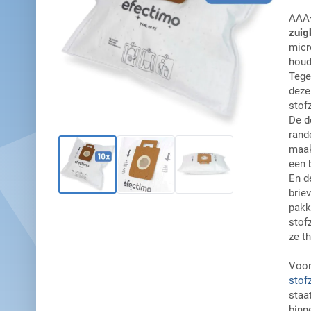
AAA+
zuig
micr
houd
Tege
deze
stof
De d
rand
maak
een 
En d
brie
pakk
stof
ze t
Voor
stof
staat
binn