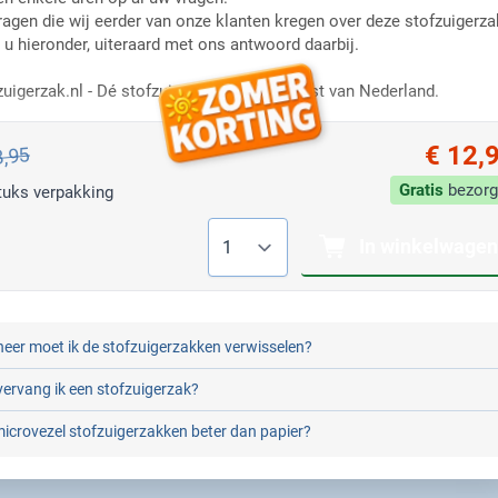
ragen die wij eerder van onze klanten kregen over deze stofzuigerza
t u hieronder, uiteraard met ons antwoord daarbij.
zuigerzak.nl - Dé stofzuigerzakken specialist van Nederland.
€ 12,
3,95
Gratis
bezorg
tuks verpakking
Aantal
In winkelwagen
eer moet ik de stofzuigerzakken verwisselen?
ervang ik een stofzuigerzak?
microvezel stofzuigerzakken beter dan papier?