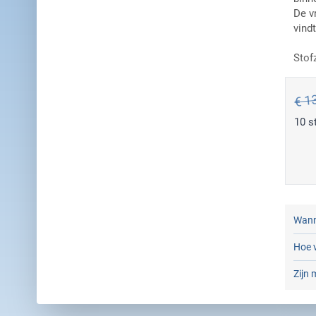
De v
vind
Stof
€ 1
10 s
Wann
Hoe v
Zijn 