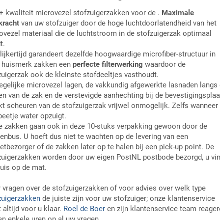
 kwaliteit microvezel stofzuigerzakken voor de .
Maximale
kracht
van uw stofzuiger door de hoge luchtdoorlatendheid van het
ovezel materiaal die de luchtstroom in de stofzuigerzak optimaal
t.
lijkertijd garandeert dezelfde hoogwaardige microfiber-structuur in
 huismerk zakken een
perfecte filterwerking
waardoor de
zuigerzak ook de kleinste stofdeeltjes vasthoudt.
egelijke microvezel lagen, de vakkundig afgewerkte lasnaden langs
en van de zak en de verstevigde aanhechting bij de bevestigingsplaa
t scheuren van de stofzuigerzak vrijwel onmogelijk. Zelfs wanneer
beetje water opzuigt.
e zakken gaan ook in deze 10-stuks verpakking gewoon door de
venbus. U hoeft dus niet te wachten op de levering van een
etbezorger of de zakken later op te halen bij een pick-up point. De
zuigerzakken worden door uw eigen PostNL postbode bezorgd, u vin
huis op de mat.
 vragen over de stofzuigerzakken of voor advies over welk type
zuigerzakken
de juiste zijn voor uw stofzuiger; onze klantenservice
 altijd voor u klaar.
Roel de Boer
en zijn klantenservice team reager
en enkele uren op al uw vragen.