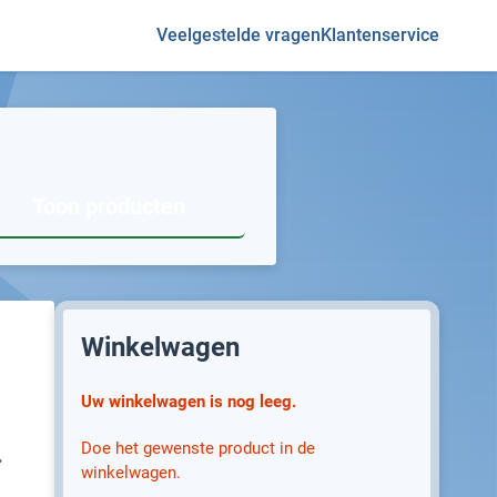
Veelgestelde vragen
Klantenservice
Toon producten
Winkelwagen
Uw winkelwagen is nog leeg.
Doe het gewenste product in de
.
winkelwagen.