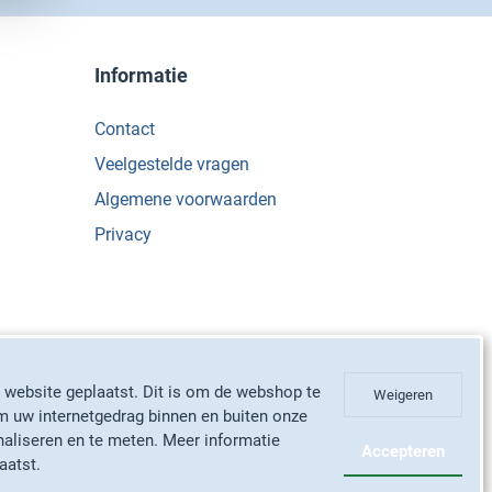
Informatie
Contact
Veelgestelde vragen
Algemene voorwaarden
Privacy
 website geplaatst. Dit is om de webshop te
Weigeren
m uw internetgedrag binnen en buiten onze
aliseren en te meten. Meer informatie
atis
retour
Eenvoudig
betalen met
Levering door PostNL
Accepteren
aatst.