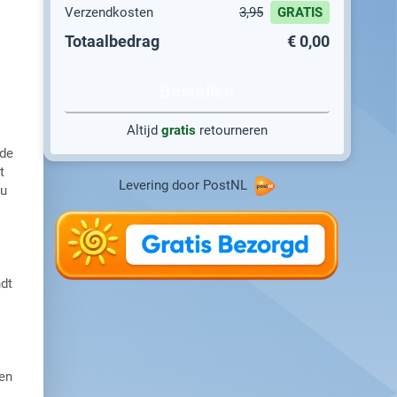
Verzendkosten
3,95
GRATIS
Totaalbedrag
€ 0,00
Bestellen
Altijd
gratis
retourneren
 de
t
Levering door PostNL
 u
dt
en