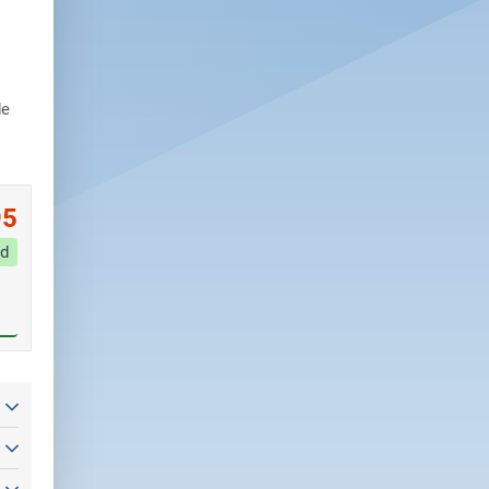
de
95
d