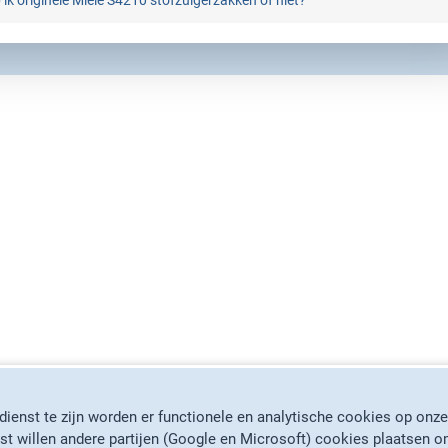
ik originele Miele S4210 stofzuigerzakken of niet?
ienst te zijn worden er functionele en analytische cookies op onze
st willen andere partijen (Google en Microsoft) cookies plaatsen o