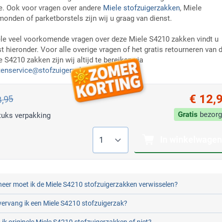
e. Ook voor vragen over andere
Miele stofzuigerzakken
, Miele
monden of parketborstels zijn wij u graag van dienst.
le veel voorkomende vragen over deze Miele S4210 zakken vindt u
st hieronder. Voor alle overige vragen of het gratis retourneren van 
 S4210 zakken zijn wij altijd te bereiken via
tenservice@stofzuigerzak.nl
.
€ 12,
3,95
Gratis
bezorg
tuks verpakking
Aantal
In winkelwagen
eer moet ik de Miele S4210 stofzuigerzakken verwisselen?
ervang ik een Miele S4210 stofzuigerzak?