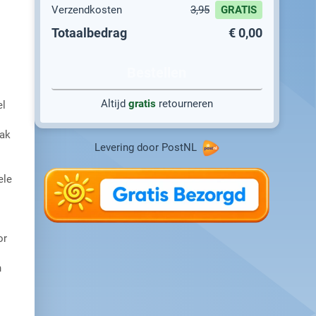
Verzendkosten
3,95
GRATIS
Totaalbedrag
€ 0,00
Bestellen
Altijd
gratis
retourneren
el
zak
Levering door PostNL
ele
or
n