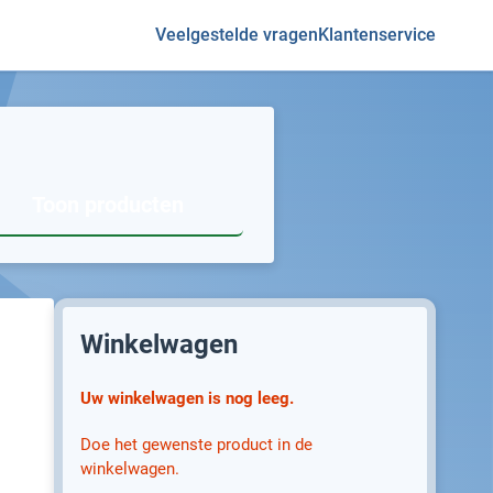
Veelgestelde vragen
Klantenservice
Toon producten
Winkelwagen
Uw winkelwagen is nog leeg.
Doe het gewenste product in de
winkelwagen.