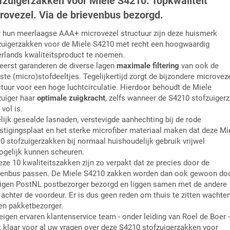
fzuigerzakken voor Miele S4210. Topkwaliteit
rovezel. Via de brievenbus bezorgd.
 hun meerlaagse AAA+ microvezel structuur zijn deze huismerk
zuigerzakken voor de Miele S4210 met recht een hoogwaardig
rlands kwaliteitsproduct te noemen.
reerst garanderen de diverse lagen
maximale filtering
van ook de
nste (micro)stofdeeltjes. Tegelijkertijd zorgt de bijzondere microvez
ctuur voor een hoge luchtcirculatie. Hierdoor behoudt de Miele
zuiger haar
optimale zuigkracht
, zelfs wanneer de S4210 stofzuiger
 vol is.
lijk gesealde lasnaden, verstevigde aanhechting bij de rode
stigingsplaat en het sterke microfiber materiaal maken dat deze Mi
0 stofzuigerzakken bij normaal huishoudelijk gebruik vrijwel
gelijk kunnen scheuren.
eze 10 kwaliteitszakken zijn zo verpakt dat ze precies door de
venbus passen. De Miele S4210 zakken worden dan ook gewoon do
igen PostNL postbezorger bezorgd en liggen samen met de andere
 achter de voordeur. Er is dus geen reden om thuis te zitten wachte
en pakketbezorger.
eigen ervaren klantenservice team - onder leiding van Roel de Boer -
t klaar voor al uw vragen over deze S4210 stofzuigerzakken voor