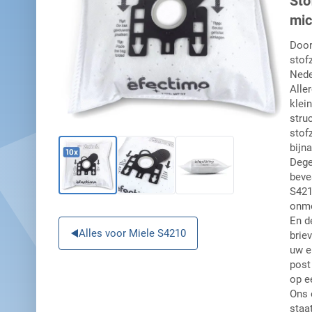
Sto
mic
Door
stof
Nede
Alle
klei
stru
stof
bijna
Dege
beve
S421
onmo
En d
Alles voor Miele S4210
brie
uw e
post
op e
Ons 
staa