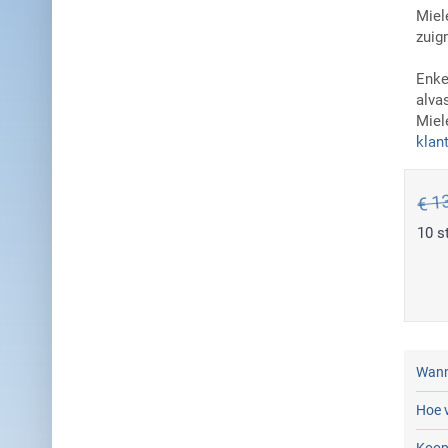
Miel
zuig
Enke
alva
Miele
klan
€ 1
10 s
Wann
Hoe v