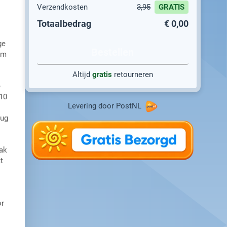
Verzendkosten
3,95
GRATIS
Totaalbedrag
€ 0,00
ge
Bestellen
om
Altijd
gratis
retourneren
e
10
Levering door PostNL
rug
ak
t
or