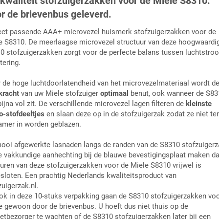
kwaliteit stofzuigerzakken voor de Miele S8310.
r de brievenbus geleverd.
ect passende AAA+ microvezel huismerk stofzuigerzakken voor de
e S8310. De meerlaagse microvezel structuur van deze hoogwaardi
0 stofzuigerzakken zorgt voor de perfecte balans tussen luchtstro
ltering.
 de hoge luchtdoorlatendheid van het microvezelmateriaal wordt d
kracht
van uw Miele stofzuiger
optimaal
benut, ook wanneer de S83
ijna vol zit. De verschillende microvezel lagen filteren de
kleinste
o-stofdeeltjes
en slaan deze op in de stofzuigerzak zodat ze niet te
amer in worden geblazen.
ooi afgewerkte lasnaden langs de randen van de S8310 stofzuigerz
e vakkundige aanhechting bij de blauwe bevestigingsplaat maken da
uren van deze stofzuigerzakken voor de Miele S8310 vrijwel is
esloten. Een prachtig Nederlands kwaliteitsproduct van
zuigerzak.nl.
ok in deze 10-stuks verpakking gaan de S8310 stofzuigerzakken vo
e gewoon door de brievenbus. U hoeft dus niet thuis op de
etbezorger te wachten of de S8310 stofzuigerzakken later bij een