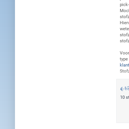
pick-
Moch
stof
Hier
wete
stof
stof
Voor
type
klan
Stof
€ 1
10 s