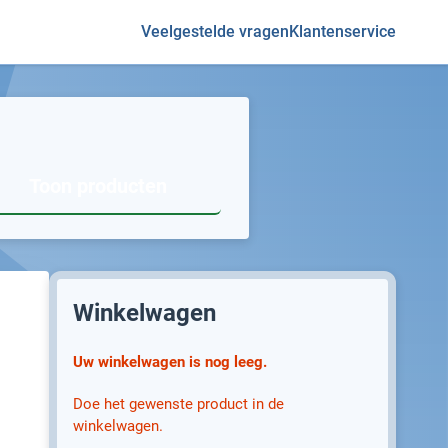
Veelgestelde vragen
Klantenservice
Toon producten
Winkelwagen
Uw winkelwagen is nog leeg.
Doe het gewenste product in de
winkelwagen.