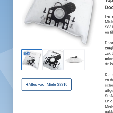
Top
Doo
Perf
Miel
S831
en fi
Door
zuig
zak b
micr
de k
De m
en d
Alles voor Miele S8310
sche
uitg
Stof
En o
Miel
pakk