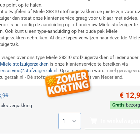
up point op te halen.
t u twijfelen of Miele S8310 stofzuigerzakken de juiste zijn voor u
zuiger dan staat onze klantenservice graag voor u klaar met advies.
voor is het nodig de aanduiding op- of onder uw Miele stofzuiger te
n. Ook kunt u een type-aanduiding op het oude pak Miele
zuigerzakken gebruiken. Al deze types verwijzen naar dezelfde Miele
zuigerzak.
 vragen over ons type Miele S8310 stofzuigerzakken of ieder ander
Miele stofzuigerzakken
is onze klantenservice te bereiken via
tenservice@stofzuigerzak.nl
. Op al uw vragen wordt snel gereageerd
zuigerzak.nl - Dé stofzuigerzakken specialist van Nederland.
€ 12,
3,95
Gratis
bezorg
tuks verpakking
Aantal
In winkelwagen