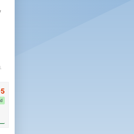
w
.
95
d