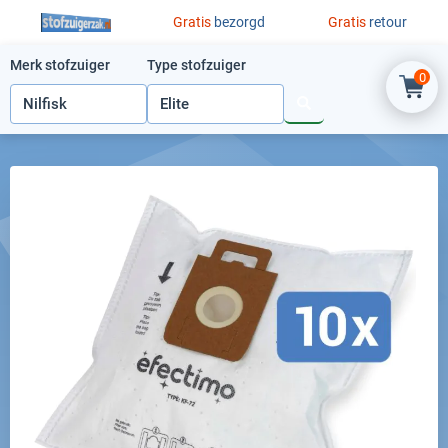
Ga naar de inhoud
Gratis
bezorgd
Gratis
retour
Merk stofzuiger
Type stofzuiger
0