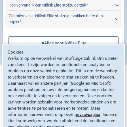
Hoe vervang ik een Nilfisk Elite stofzuigerzak?
Zijn microvezel Nilfisk Elite stofzuigerzakken beter dan
papier?
Alles voor Nilfisk Elite
Cookies
Welkom op de webwinkel van Stofzuigerzak.nl. Om u beter
van dienst te zijn worden er functionele en analytische
cookies op onze website geplaatst. Dit is om de webshop
te verbeteren en om algemene statistieken bij te houden.
Stofzuigerzakken per merk
Daarnaast willen andere partijen (Google en Microsoft)
cookies plaatsen om uw internetgedrag binnen en buiten
Informatie
onze website te volgen en te verzamelen. Deze cookies
Philips stofzuigerzakken
kunnen worden gebruikt voor marketingdoeleinden en om
advertenties te personaliseren en te meten. Meer
Miele stofzuigerzakken
informatie hierover vindt u op onze
privacypagina
. Indien u
Contact
Bosch stofzuigerzakken
kiest voor weigeren, worden uitsluitend de functionele en
Veelgestelde vragen