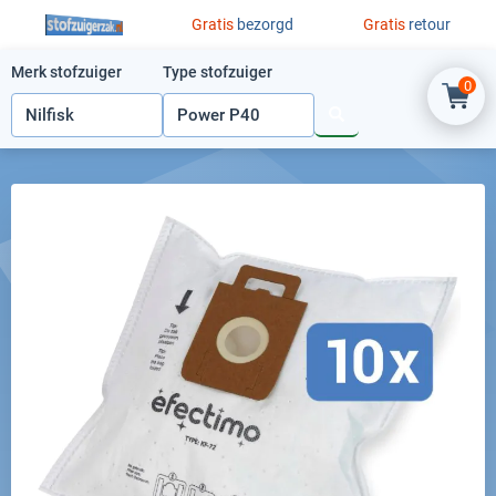
Ga naar de inhoud
Gratis
bezorgd
Gratis
retour
Merk stofzuiger
Type stofzuiger
0