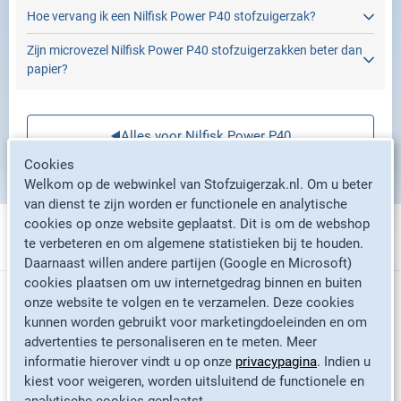
Hoe vervang ik een Nilfisk Power P40 stofzuigerzak?
Zijn microvezel Nilfisk Power P40 stofzuigerzakken beter dan
papier?
Alles voor Nilfisk Power P40
Cookies
Welkom op de webwinkel van Stofzuigerzak.nl. Om u beter
van dienst te zijn worden er functionele en analytische
cookies op onze website geplaatst. Dit is om de webshop
te verbeteren en om algemene statistieken bij te houden.
Stofzuigerzakken per merk
Daarnaast willen andere partijen (Google en Microsoft)
cookies plaatsen om uw internetgedrag binnen en buiten
Informatie
onze website te volgen en te verzamelen. Deze cookies
Philips stofzuigerzakken
kunnen worden gebruikt voor marketingdoeleinden en om
advertenties te personaliseren en te meten. Meer
Miele stofzuigerzakken
informatie hierover vindt u op onze
privacypagina
. Indien u
Contact
Bosch stofzuigerzakken
kiest voor weigeren, worden uitsluitend de functionele en
Veelgestelde vragen