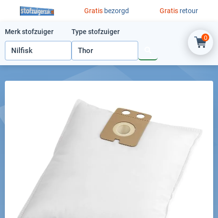
Ga naar de inhoud
Gratis
bezorgd
Gratis
retour
Merk stofzuiger
Type stofzuiger
0