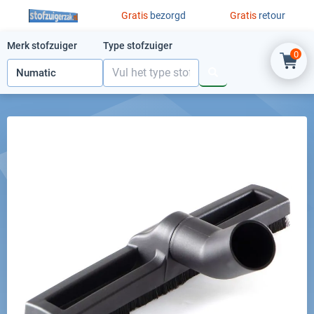
Ga naar de inhoud
Gratis
bezorgd
Gratis
retour
Merk stofzuiger
Type stofzuiger
0