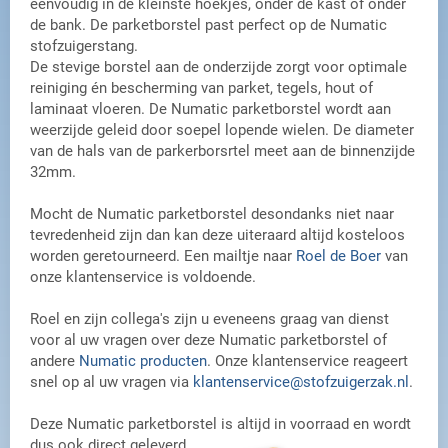
eenvoudig in de kleinste hoekjes, onder de kast of onder
de bank. De parketborstel past perfect op de Numatic
stofzuigerstang.
De stevige borstel aan de onderzijde zorgt voor optimale
reiniging én bescherming van parket, tegels, hout of
laminaat vloeren. De Numatic parketborstel wordt aan
weerzijde geleid door soepel lopende wielen. De diameter
van de hals van de parkerborsrtel meet aan de binnenzijde
32mm.
Mocht de Numatic parketborstel desondanks niet naar
tevredenheid zijn dan kan deze uiteraard altijd kosteloos
worden geretourneerd. Een mailtje naar
Roel de Boer
van
onze klantenservice is voldoende.
Roel en zijn collega's zijn u eveneens graag van dienst
voor al uw vragen over deze Numatic parketborstel of
andere
Numatic producten
. Onze klantenservice reageert
snel op al uw vragen via
klantenservice@stofzuigerzak.nl
.
Deze Numatic parketborstel is altijd in voorraad en wordt
dus ook direct geleverd.