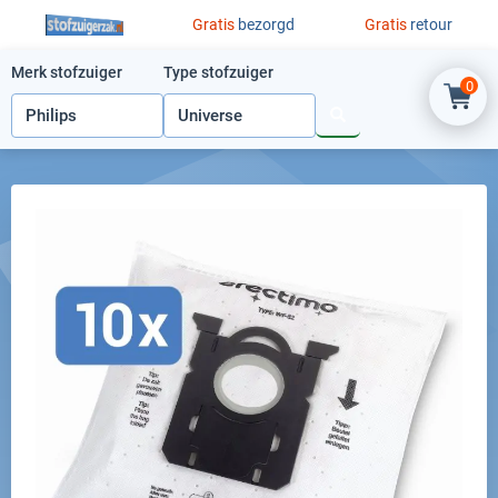
Ga naar de inhoud
Gratis
bezorgd
Gratis
retour
Merk stofzuiger
Type stofzuiger
0