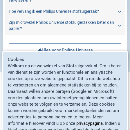
verwisselen?
Hoe vervang ik een Philips Universe stofzuigerzak?
Zijn microvezel Philips Universe stofzuigerzakken beter dan
papier?
Alles voor Philips Universe
Cookies
Welkom op de webwinkel van Stofzuigerzak.nl. Om u beter
van dienst te zijn worden er functionele en analytische
cookies op onze website geplaatst. Dit is om de webshop
te verbeteren en om algemene statistieken bij te houden.
Stofzuigerzakken per merk
Daarnaast willen andere partijen (Google en Microsoft)
cookies plaatsen om uw internetgedrag binnen en buiten
Informatie
onze website te volgen en te verzamelen. Deze cookies
Philips stofzuigerzakken
kunnen worden gebruikt voor marketingdoeleinden en om
advertenties te personaliseren en te meten. Meer
Miele stofzuigerzakken
informatie hierover vindt u op onze
privacypagina
. Indien u
Contact
Bosch stofzuigerzakken
kiest voor weigeren, worden uitsluitend de functionele en