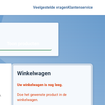
Veelgestelde vragen
Klantenservice
Toon producten
Winkelwagen
Uw winkelwagen is nog leeg.
Doe het gewenste product in de
.
winkelwagen.