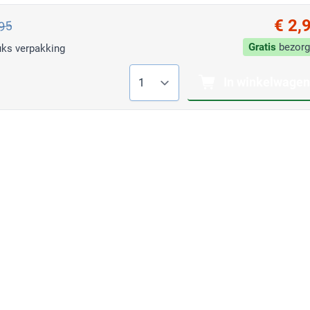
€ 2,
,95
Gratis
bezorg
uks verpakking
Aantal
In winkelwagen