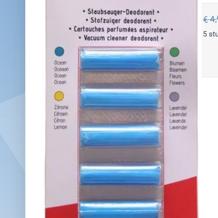
€ 4
5 st