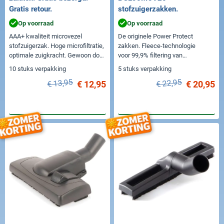
Gratis retour.
stofzuigerzakken.
Op voorraad
Op voorraad
AAA+ kwaliteit microvezel
De originele Power Protect
stofzuigerzak. Hoge microfiltratie,
zakken. Fleece-technologie
optimale zuigkracht. Gewoon door
voor 99,9% filtering van
de brievenbus.
de stofdeeltjes.
10 stuks verpakking
5 stuks verpakking
€ 13,95
€ 22,95
€ 12,95
€ 20,95
In winkelwagen
In winkelwagen