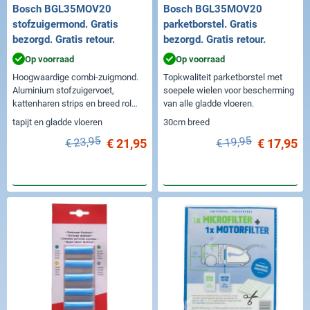
Bosch BGL35MOV20
Bosch BGL35MOV20
stofzuigermond. Gratis
parketborstel. Gratis
bezorgd. Gratis retour.
bezorgd. Gratis retour.
Op voorraad
Op voorraad
Hoogwaardige combi-zuigmond.
Topkwaliteit parketborstel met
Aluminium stofzuigervoet,
soepele wielen voor bescherming
kattenharen strips en breed rol
van alle gladde vloeren.
element.
tapijt en gladde vloeren
30cm breed
€ 23,95
€ 19,95
€ 21,95
€ 17,95
In winkelwagen
In winkelwagen