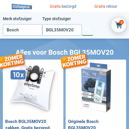
Ga naar de inhoud
Gratis
bezorgd
Gratis
retour
Merk stofzuiger
Type stofzuiger
0
Alles voor Bosch BGL35MOV20
Bosch BGL35MOV20
Originele Bosch
zakken. Gratis bezorgd.
BGL35MOV20