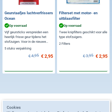
Geurstaafjes luchtverfrissers
Filterset met motor- en
Ocean
uitblaasfilter
Op voorraad
Op voorraad
Vijf geursticks verspreiden een
Twee knipfilters geschikt voor alle
heerlijk frisse geur tijdens het
type stofzuigers.
stofzuigen. Voor in de nieuwe
2 Filters
stofzuigerzak.
5 stuks verpakking
€ 4,95
€ 3,95
€ 2,95
€ 2,95
In winkelwagen
In winkelwagen
Stofzuigerzakken per merk
Cookies