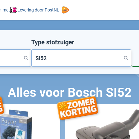
n met
Levering door PostNL
Type stofzuiger
Alles voor Bosch SI52