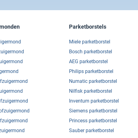
rmonden
Parketborstels
uigermond
Miele parketborstel
fzuigermond
Bosch parketborstel
zuigermond
AEG parketborstel
igermond
Philips parketborstel
ofzuigermond
Numatic parketborstel
fzuigermond
Nilfisk parketborstel
ofzuigermond
Inventum parketborstel
tofzuigermond
Siemens parketborstel
ofzuigermond
Princess parketborstel
fzuigermond
Sauber parketborstel