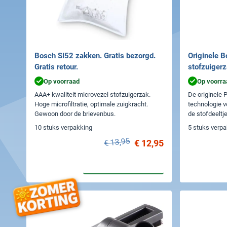
Bosch SI52 zakken. Gratis bezorgd.
Originele 
Gratis retour.
stofzuiger
Op voorraad
Op voorra
AAA+ kwaliteit microvezel stofzuigerzak.
De originele 
Hoge microfiltratie, optimale zuigkracht.
technologie vo
Gewoon door de brievenbus.
de stofdeeltje
10 stuks verpakking
5 stuks verp
€ 13,95
€ 12,95
In winkelwagen