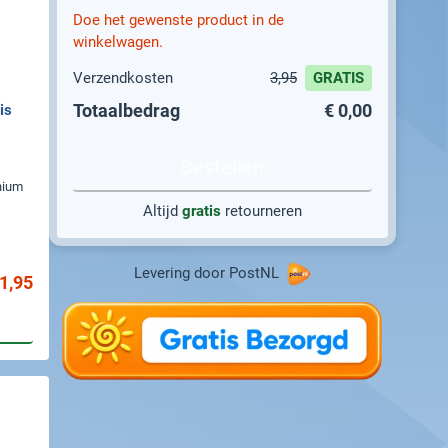
Doe het gewenste product in de
winkelwagen.
Verzendkosten
3,95
GRATIS
Totaalbedrag
€ 0,00
is
Bestellen
nium
Altijd
gratis
retourneren
Levering door PostNL
1,95
gen