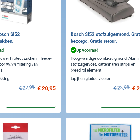
Bosch SI52
Bosch SI52 stofzuigermond. Grat
zakken.
bezorgd. Gratis retour.
ad
Op voorraad
Power Protect zakken. Fleece-
Hoogwaardige combi-zuigmond. Alumi
or 99,9% filtering van
stofzuigervoet, kattenharen strips en
s.
breed rol element.
akking
tapijt en gladde vloeren
€ 22,95
€ 23,95
€ 20,95
€ 2
In winkelwagen
In winkelwa