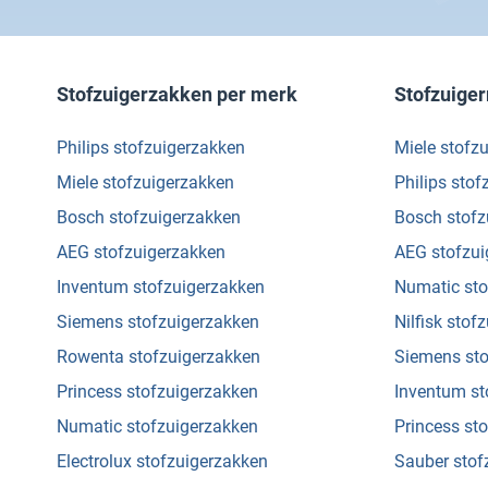
Stofzuigerzakken per merk
Stofzuige
Philips stofzuigerzakken
Miele stofz
Miele stofzuigerzakken
Philips sto
Bosch stofzuigerzakken
Bosch stof
AEG stofzuigerzakken
AEG stofzu
Inventum stofzuigerzakken
Numatic st
Siemens stofzuigerzakken
Nilfisk sto
Rowenta stofzuigerzakken
Siemens st
Princess stofzuigerzakken
Inventum s
Numatic stofzuigerzakken
Princess st
Electrolux stofzuigerzakken
Sauber sto