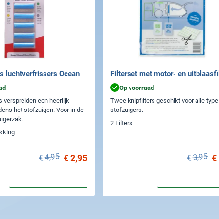
s luchtverfrissers Ocean
Filterset met motor- en uitblaasfi
ad
Op voorraad
s verspreiden een heerlijk
Twee knipfilters geschikt voor alle type
jdens het stofzuigen. Voor in de
stofzuigers.
igerzak.
2 Filters
akking
€ 4,95
€ 3,95
€ 2,95
€
In winkelwagen
In winkelwa