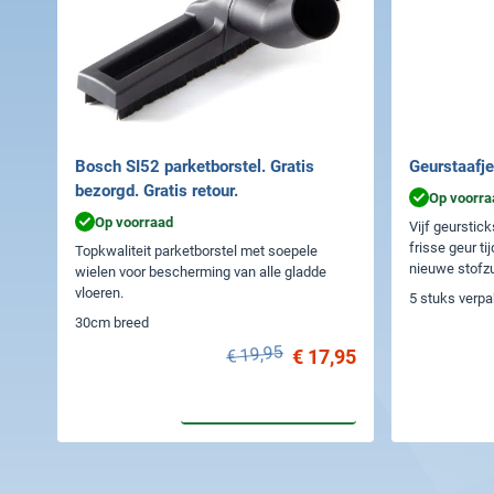
Bosch SI52 parketborstel. Gratis
Geurstaafje
bezorgd. Gratis retour.
Op voorra
Op voorraad
Vijf geurstick
frisse geur ti
Topkwaliteit parketborstel met soepele
nieuwe stofzu
wielen voor bescherming van alle gladde
vloeren.
5 stuks verp
30cm breed
€ 19,95
€ 17,95
In winkelwagen