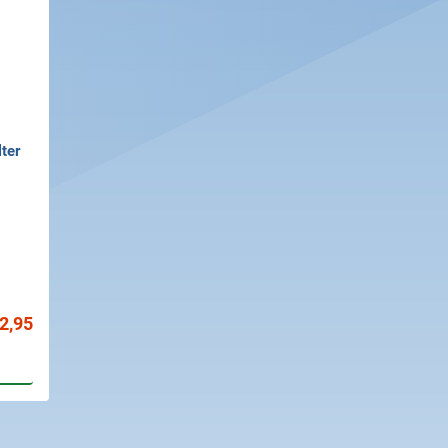
lter
 2,95
gen