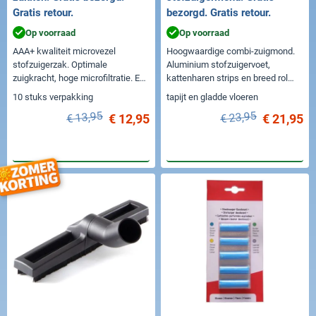
Gratis retour.
bezorgd. Gratis retour.
Op voorraad
Op voorraad
AAA+ kwaliteit microvezel
Hoogwaardige combi-zuigmond.
stofzuigerzak. Optimale
Aluminium stofzuigervoet,
zuigkracht, hoge microfiltratie. Een
kattenharen strips en breed rol
prachtig kwaliteitsproduct.
element.
10 stuks verpakking
tapijt en gladde vloeren
€ 13,95
€ 23,95
€ 12,95
€ 21,95
In winkelwagen
In winkelwagen