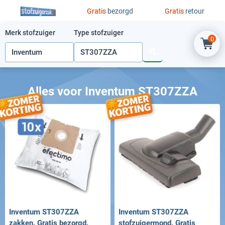
Ga naar de inhoud
Gratis
bezorgd
Gratis
retour
Merk stofzuiger
Type stofzuiger
0
Alles voor Inventum ST307ZZA
Inventum ST307ZZA
Inventum ST307ZZA
zakken. Gratis bezorgd.
stofzuigermond. Gratis