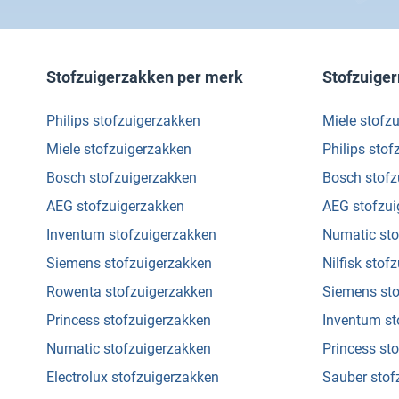
Stofzuigerzakken per merk
Stofzuige
Philips stofzuigerzakken
Miele stofz
Miele stofzuigerzakken
Philips sto
Bosch stofzuigerzakken
Bosch stof
AEG stofzuigerzakken
AEG stofzu
Inventum stofzuigerzakken
Numatic st
Siemens stofzuigerzakken
Nilfisk sto
Rowenta stofzuigerzakken
Siemens st
Princess stofzuigerzakken
Inventum s
Numatic stofzuigerzakken
Princess st
Electrolux stofzuigerzakken
Sauber sto