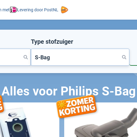
n met
Levering door PostNL
Type stofzuiger
Alles voor Philips S-Bag