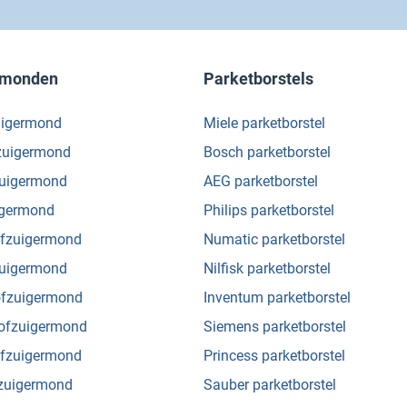
rmonden
Parketborstels
uigermond
Miele parketborstel
fzuigermond
Bosch parketborstel
zuigermond
AEG parketborstel
igermond
Philips parketborstel
ofzuigermond
Numatic parketborstel
fzuigermond
Nilfisk parketborstel
ofzuigermond
Inventum parketborstel
tofzuigermond
Siemens parketborstel
ofzuigermond
Princess parketborstel
fzuigermond
Sauber parketborstel