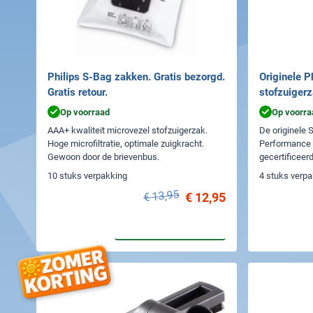
Philips S-Bag zakken. Gratis bezorgd.
Originele P
Gratis retour.
stofzuiger
Op voorraad
Op voorra
AAA+ kwaliteit microvezel stofzuigerzak.
De originele 
Hoge microfiltratie, optimale zuigkracht.
Performance 
Gewoon door de brievenbus.
gecertificeerd
stofdeeltjes.
10 stuks verpakking
4 stuks verp
€ 13,95
€ 12,95
In winkelwagen