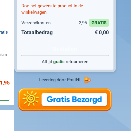
Doe het gewenste product in de
winkelwagen.
Verzendkosten
3,95
GRATIS
Totaalbedrag
€ 0,00
atis
Bestellen
nium
Altijd
gratis
retourneren
Levering door PostNL
1,95
gen