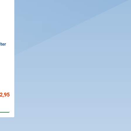
lter
 2,95
gen