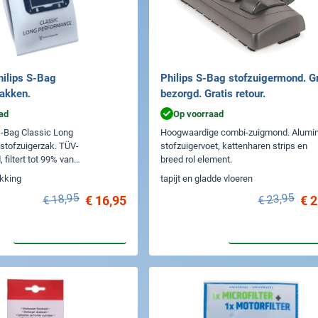
hilips S-Bag
Philips S-Bag stofzuigermond. Gr
zakken.
bezorgd. Gratis retour.
ad
Op voorraad
S-Bag Classic Long
Hoogwaardige combi-zuigmond. Alumi
stofzuigerzak. TÜV-
stofzuigervoet, kattenharen strips en
, filtert tot 99% van
breed rol element.
akking
tapijt en gladde vloeren
€ 18,95
€ 23,95
€ 16,95
€ 2
In winkelwagen
In winkelwa