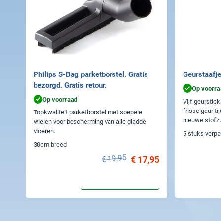
Philips S-Bag parketborstel. Gratis
Geurstaafje
bezorgd. Gratis retour.
Op voorra
Op voorraad
Vijf geurstick
frisse geur ti
Topkwaliteit parketborstel met soepele
nieuwe stofzu
wielen voor bescherming van alle gladde
vloeren.
5 stuks verp
30cm breed
€ 19,95
€ 17,95
In winkelwagen