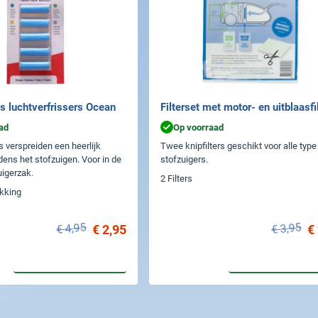
s luchtverfrissers Ocean
Filterset met motor- en uitblaasfi
ad
Op voorraad
s verspreiden een heerlijk
Twee knipfilters geschikt voor alle type
jdens het stofzuigen. Voor in de
stofzuigers.
igerzak.
2 Filters
akking
€ 4,95
€ 3,95
€ 2,95
€
In winkelwagen
In winkelwa